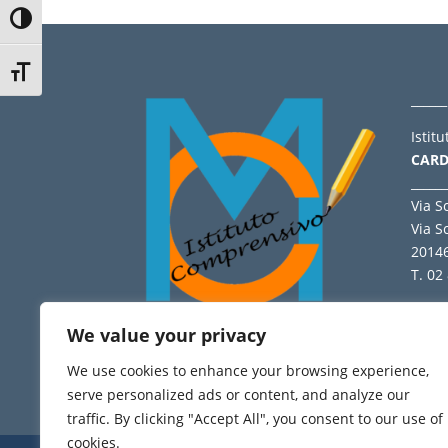
Attiva/disattiva alto contrasto
Attiva/disattiva dimensione testo
______
Istit
CARD
______
Via S
Via S
2014
T. 02
______
Dichi
We value your privacy
We use cookies to enhance your browsing experience,
HOME
- 465.580 views
serve personalized ads or content, and analyze our
traffic. By clicking "Accept All", you consent to our use of
cookies.