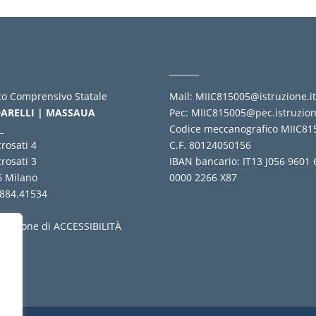
_______
uto Comprensivo Statale
Mail:
MIIC815005@istruzione.i
ARELLI | MASSAUA
Pec:
MIIC815005@pec.istruzion
_
Codice meccanografico MIIC81
crosati 4
C.F. 80124050156
crosati 3
IBAN bancario: IT13 J056 9601
6 Milano
0000 2266 X87
 884.41534
_
arazione di ACCESSIBILITÀ