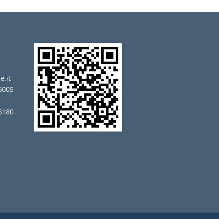
t
e.it
5005
 6180