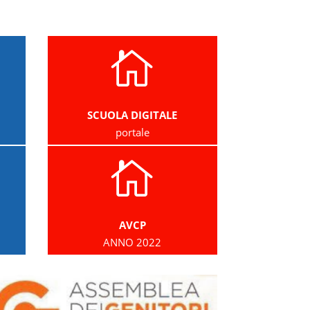

SCUOLA DIGITALE
portale

AVCP
ANNO 2022