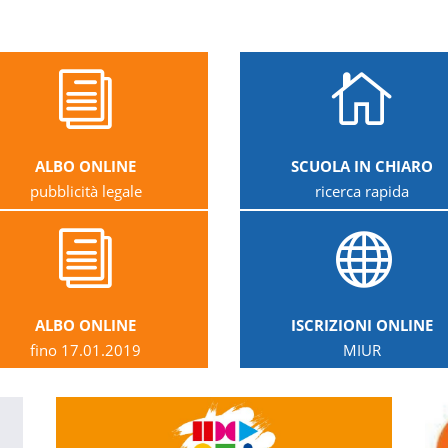
i

ALBO ONLINE
SCUOLA IN CHIARO
pubblicità legale
ricerca rapida
i

ALBO ONLINE
ISCRIZIONI ONLINE
fino 17.01.2019
MIUR