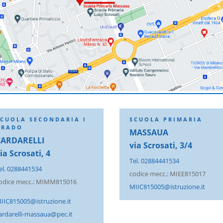
SCUOLA SECONDARIA I
SCUOLA PRIMARIA
GRADO
MASSAUA
CARDARELLI
via Scrosati, 3/4
ia Scrosati, 4
Tel. 02884441534
el. 0288441534
codice mecc.: MIEE815017
odice mecc.: MIMM815016
MIIC815005@istruzione.it
IIC815005@istruzione.it
ardarelli-massaua@pec.it