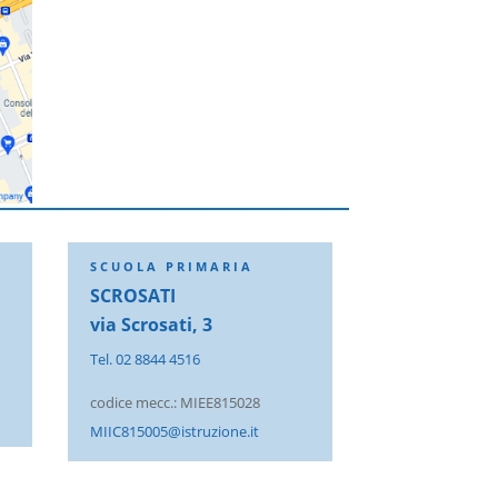
SCUOLA PRIMARIA
SCROSATI
via Scrosati, 3
Tel. 02 8844 4516
codice mecc.: MIEE815028
MIIC815005@istruzione.it