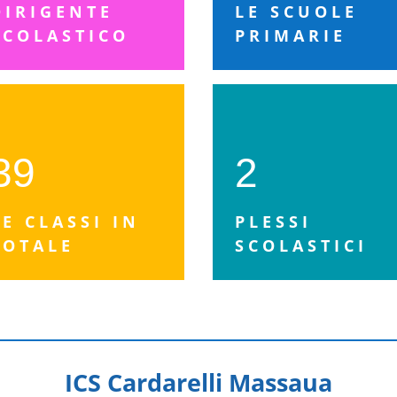
DIRIGENTE
LE SCUOLE
SCOLASTICO
PRIMARIE
39
2
LE CLASSI IN
PLESSI
TOTALE
SCOLASTICI
ICS Cardarelli Massaua