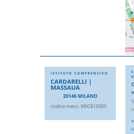
ISTITUTO COMPRENSIVO
CARDARELLI |
MASSAUA
v
20146 MILANO
T
codice mecc. MIIC815005
c
M
c