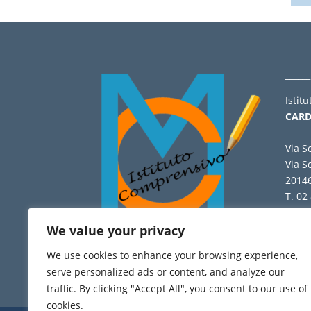
______
Istit
CARD
______
Via S
Via S
2014
T. 02
______
Dichi
We value your privacy
We use cookies to enhance your browsing experience,
serve personalized ads or content, and analyze our
HOME
- 465.567 views
traffic. By clicking "Accept All", you consent to our use of
cookies.