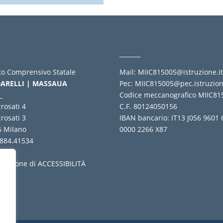
_______
uto Comprensivo Statale
Mail:
MIIC815005@istruzione.i
ARELLI | MASSAUA
Pec:
MIIC815005@pec.istruzion
_
Codice meccanografico MIIC81
crosati 4
C.F. 80124050156
crosati 3
IBAN bancario: IT13 J056 9601
6 Milano
0000 2266 X87
 884.41534
_
arazione di ACCESSIBILITÀ