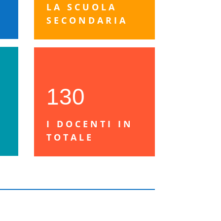
LA SCUOLA
SECONDARIA
130
I DOCENTI IN
TOTALE