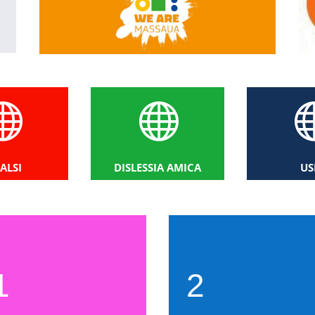


ALSI
DISLESSIA AMICA
US
1
2