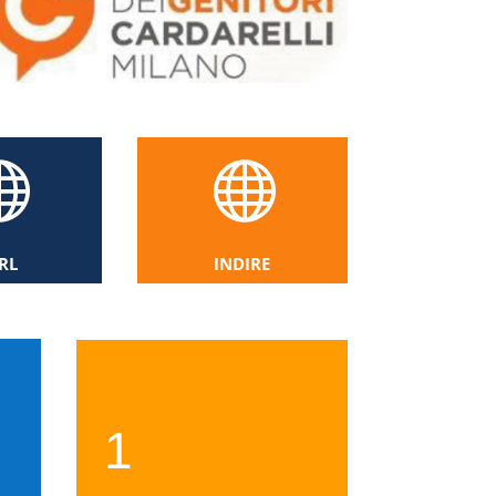


RL
INDIRE
1