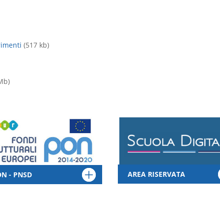
rimenti
(517 kb)
Mb)
AREA RISERVATA
N - PNSD