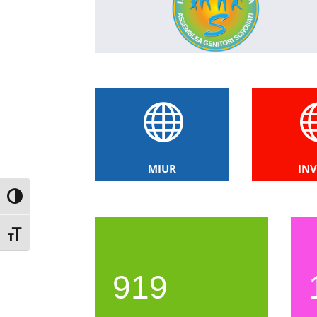

MIUR
INV
Attiva/disattiva alto contrasto
Attiva/disattiva dimensione testo
919