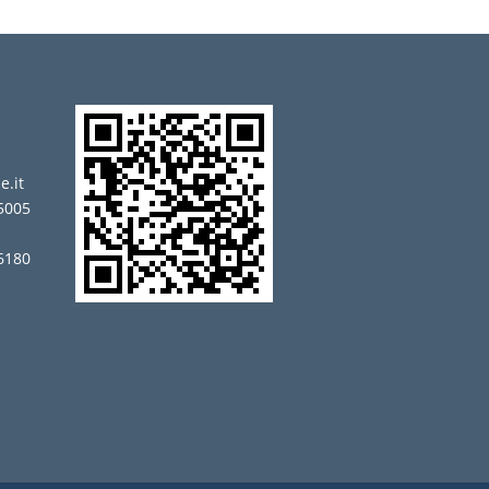
t
e.it
5005
 6180