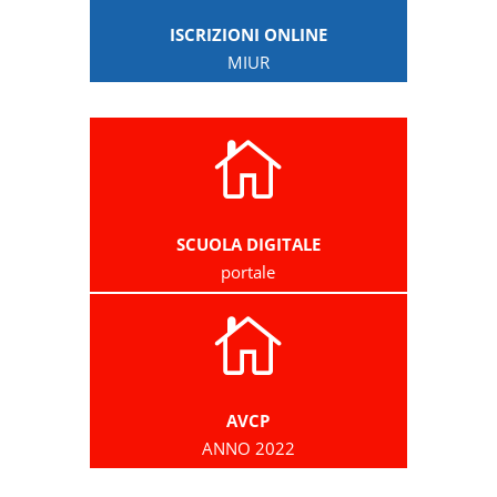
ISCRIZIONI ONLINE
MIUR

SCUOLA DIGITALE
portale

AVCP
ANNO 2022