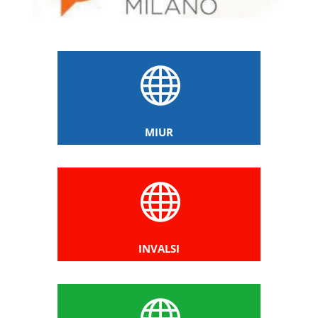

MIUR

INVALSI
