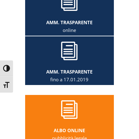
i
AMM. TRASPARENTE
online
i
Attiva/disattiva alto contrasto
AMM. TRASPARENTE
fino a 17.01.2019
Attiva/disattiva dimensione testo
i
ALBO ONLINE
pubblicità legale