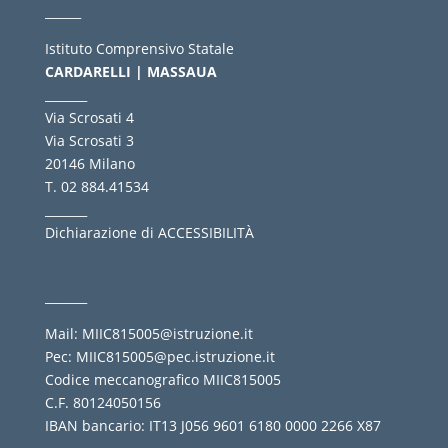
______
Istituto Comprensivo Statale
CARDARELLI | MASSAUA
_______
Via Scrosati 4
Via Scrosati 3
20146 Milano
T. 02 884.41534
_______
Dichiarazione di ACCESSIBILITÀ
_______
Mail:
MIIC815005@istruzione.it
Pec:
MIIC815005@pec.istruzione.it
Codice meccanografico MIIC815005
C.F. 80124050156
IBAN bancario: IT13 J056 9601 6180 0000 2266 X87