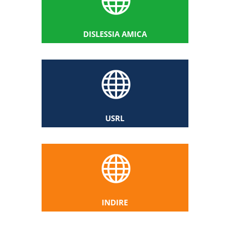
DISLESSIA AMICA

USRL

INDIRE