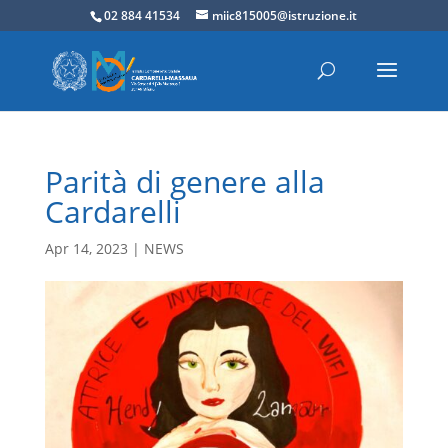
02 884 41534
miic815005@istruzione.it
Parità di genere alla
Cardarelli
Apr 14, 2023
|
NEWS