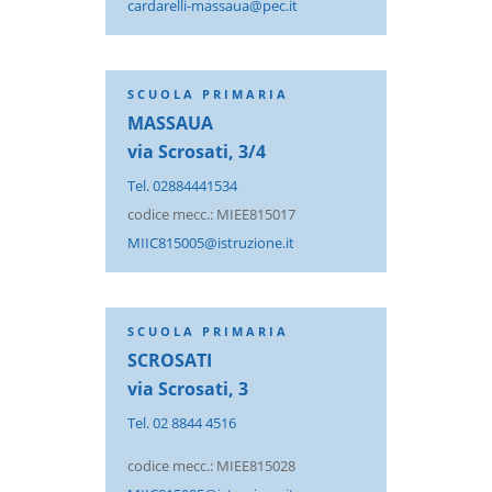
cardarelli-massaua@pec.it
SCUOLA PRIMARIA
MASSAUA
via Scrosati, 3/4
Tel. 02884441534
codice mecc.: MIEE815017
MIIC815005@istruzione.it
SCUOLA PRIMARIA
SCROSATI
via Scrosati, 3
Tel. 02 8844 4516
codice mecc.: MIEE815028