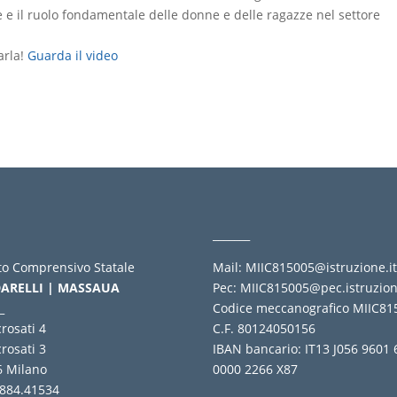
re e il ruolo fondamentale delle donne e delle ragazze nel settore
arla!
Guarda il video
_______
uto Comprensivo Statale
Mail:
MIIC815005@istruzione.i
ARELLI | MASSAUA
Pec:
MIIC815005@pec.istruzion
_
Codice meccanografico MIIC81
crosati 4
C.F. 80124050156
crosati 3
IBAN bancario: IT13 J056 9601
6 Milano
0000 2266 X87
 884.41534