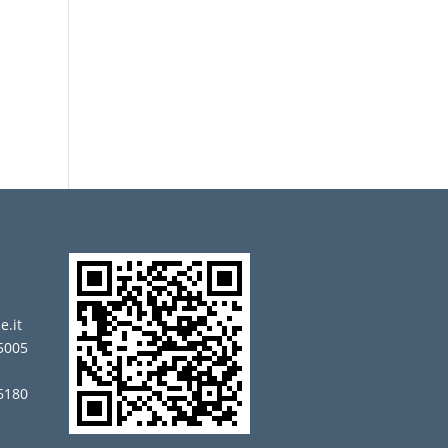
t
e.it
5005
 6180