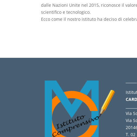
dalle Nazioni Unite nel 2015, riconosce il valo
scientifico e tecnologico.
Ecco come il nostro istituto ha deciso di celebr
______
Istit
CARD
______
Via S
Via S
2014
T. 02